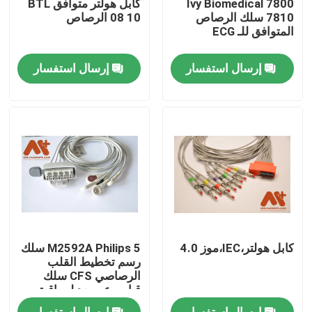
Ivy Biomedical 7800
كابل هولتر متوافق BTL
7810 سلك الرصاص
08 10 الرصاص
المتوافق للـ ECG
جولة في المعمل
إرسال استفسار
إرسال استفسار
ضبط الجودة
اتصل بنا
أخبار
كابل المريض ECG
كابل هولتر،IEC،موز 4.0
M2592A Philips 5 سلك
كابلات مراقبة المريض
رسم تخطيط القلب
الرصاصي CFS سلك
قياس عن بعد لمراقبة
المريض
جهاز استشعار spo2 القابل لإعادة الاستخدام
إرسال استفسار
إرسال استفسار