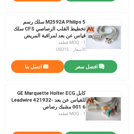
M2592A Philips 5 سلك رسم
تخطيط القلب الرصاصي CFS سلك
قياس عن بعد لمراقبة المريض
MOQ：1 قطعة
الأسعار：USD15
افضل سعر
اتصل بنا
كابل GE Marquette Holter ECG
للقياس عن بعد Leadwire 421932-
001 6 مشبك رصاص
MOQ：1 قطعة