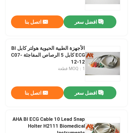
جولة في المعمل
افضل سعر
اتصل بنا
ضبط الجودة
الأجهزة الطبية الحيوية هولتر كابل BI
اتصل بنا
ECG كابل 5 الرصاص المفاجئة C07-
12-12
MOQ：1 قطعة
أخبار
كابل المريض ECG
افضل سعر
اتصل بنا
كابلات مراقبة المريض
AHA BI ECG Cable 10 Lead Snap
Holter H2111 Biomedical
جهاز استشعار spo2 القابل لإعادة الاستخدام
Instruments