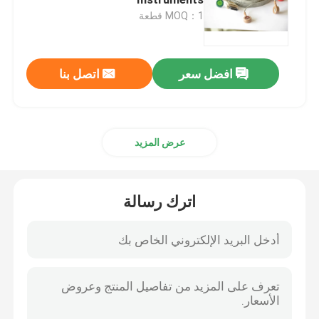
MOQ：1 قطعة
جهاز استشعار SpO2 القابل للتصرف
افضل سعر
اتصل بنا
كابل تمديد Spo2
كابل رسم القلب
عرض المزيد
EKG الكهربائي
اترك رسالة
NIBP الكفة
خرطوم NIBP
كابل IBP