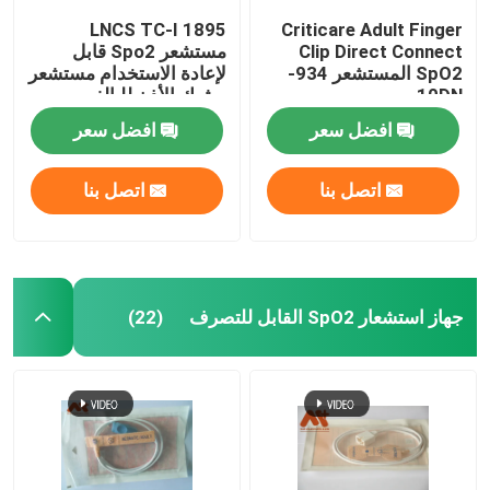
1895 LNCS TC-I
Criticare Adult Finger
Clip Direct Connect
مستشعر Spo2 قابل
SpO2 المستشعر 934-
لإعادة الاستخدام مستشعر
10DN
مشبك الأذن للبالغين
افضل سعر
افضل سعر
اتصل بنا
اتصل بنا
جهاز استشعار SpO2 القابل للتصرف
(22)