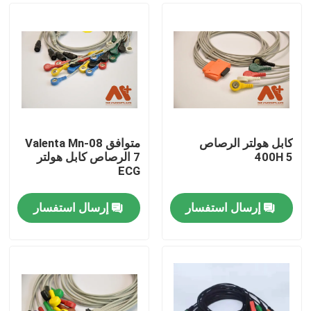
كابل هولتر الرصاص
متوافق Valenta Mn-08
400H 5
7 الرصاص كابل هولتر
ECG
إرسال استفسار
إرسال استفسار
منزل
المنتجات
حول بنا