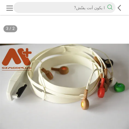
3
/
2