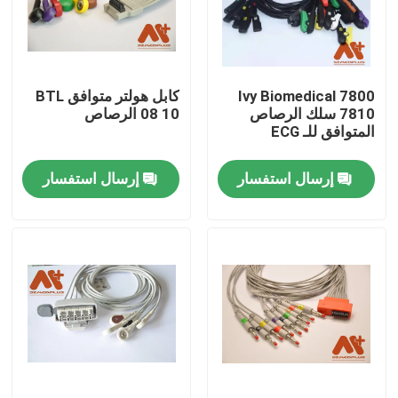
جولة في المعمل
Ivy Biomedical 7800
كابل هولتر متوافق BTL
ضبط الجودة
7810 سلك الرصاص
08 10 الرصاص
المتوافق للـ ECG
اتصل بنا
إرسال استفسار
إرسال استفسار
أخبار
كابل المريض ECG
كابلات مراقبة المريض
جهاز استشعار spo2 القابل لإعادة الاستخدام