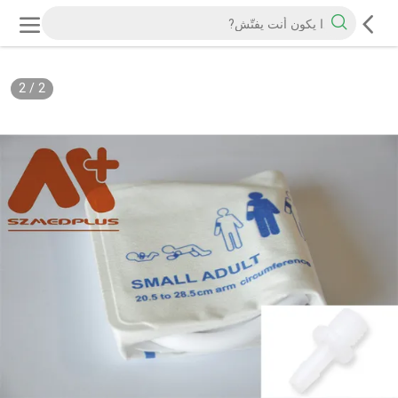
2
/
2