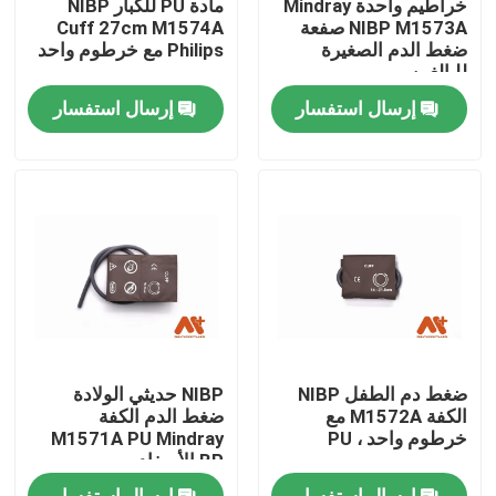
خراطيم واحدة Mindray
مادة PU للكبار NIBP
NIBP M1573A صفعة
Cuff 27cm M1574A
ضغط الدم الصغيرة
Philips مع خرطوم واحد
جولة في المعمل
للبالغين
إرسال استفسار
إرسال استفسار
ضبط الجودة
اتصل بنا
أخبار
كابل المريض ECG
ضغط دم الطفل NIBP
NIBP حديثي الولادة
كابلات مراقبة المريض
الكفة M1572A مع
ضغط الدم الكفة
خرطوم واحد ، PU
M1571A PU Mindray
BP الأصفاد
جهاز استشعار spo2 القابل لإعادة الاستخدام
إرسال استفسار
إرسال استفسار