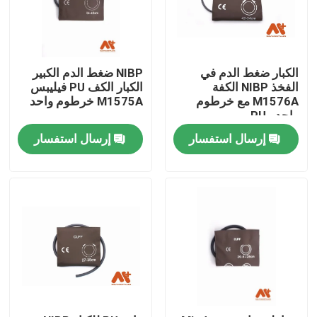
الكبار ضغط الدم في
NIBP ضغط الدم الكبير
الفخذ NIBP الكفة
الكبار الكف PU فيليبس
M1576A مع خرطوم
M1575A خرطوم واحد
واحد ، PU
إرسال استفسار
إرسال استفسار
منزل
المنتجات
حول بنا