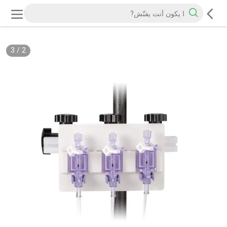
3
/
2