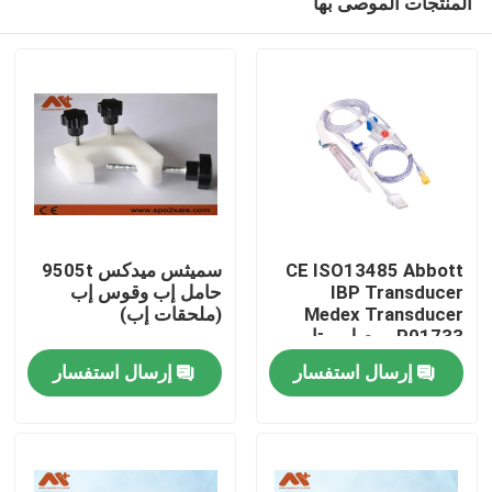
المنتجات الموصى بها
CE ISO13485 Abbott
سميثس ميدكس 9505t
IBP Transducer
حامل إب وقوس إب
Medex Transducer
(ملحقات إب)
P01733 موصل يوتا
منزل
إرسال استفسار
إرسال استفسار
المنتجات
حول بنا