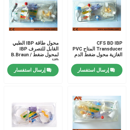
جولة في المعمل
ضبط الجودة
CFS BD IBP
محول طاقة IBP الطبي
Transducer المتاح PVC
القابل للتصرف IBP
اتصل بنا
الغازية محول ضغط الدم
لمحول ضغط B.Braun /
HP
إرسال استفسار
إرسال استفسار
أخبار
كابل المريض ECG
كابلات مراقبة المريض
جهاز استشعار spo2 القابل لإعادة الاستخدام