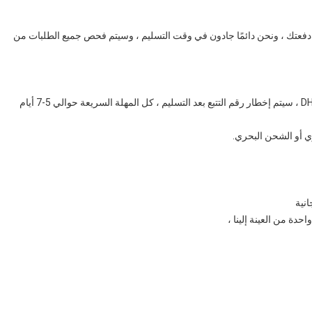
مل بعد أن نحصل على دفعتك ، ونحن دائمًا جادون في وقت التسليم ، وسيتم فحص جميع الطلبات من
أ) .نحن عادة نرسل البضائع عن طريق DHL ، Fedex ، TNT ، UPS ، سيتم إخطار رقم التتبع بعد التسليم ، كل المهلة السريعة حوالي 5-7 أيام
ي أو الشحن البحري.