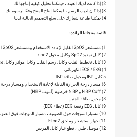
2) إذا كانت لديك العينة ، فيمكننا تحليل كيفية إنتاجها لك.
3) إذا كان لديك الرسم ، فيمكننا إنتاج المنتج وفقًا لرسوماتك
4) يمكننا طباعة شعارك على سلع التصميم الحالية لدينا
قائمة منتجاتنا الرائدة:
1) مستشعر SpO2 القابل لإعادة الاستخدام ومستشعر SpO2 القابل للتصرف
2) كابل تمديد SpO2 وكابل محول spo2
3) كابل تخطيط القلب وكابل رسم القلب وكابل هولتر وكابل تخطيط القلب القابل للتصرف
4) ECG / EKG الكهربائي
5 كابل IBP ومحول طاقة IBP
6) مسبار درجة الحرارة القابلة لإعادة الاستخدام ومسبار درجة الحرارة القابل للتصرف
7) NIBP Cuff و NIBP خرطوم (أنبوب NIBP)
8) محول طاقة الجنين
9) كابل EEG وقبعة EEG (غطاء EEG)
10) مسبار الموجات فوق الصوتية ، مسبار الموجات فوق الصوتية المتوافق
11) جهاز استشعار وملحق Etco2
12) موصل طبي ، قطع غيار كابل المريض