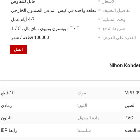
الأسعار:
قابل للتفاوض
تفاصيل التغليف:
قطعة واحدة في كيس ، ثم في الصندوق الخارجي
وقت التسليم:
4-7 أيام عمل
شروط الدفع:
T / T ، ويسترن يونيون ، باي بال ، L / C.
القدرة على العرض:
100000 قطعة / شهر
اتصل
MPR-0
موك:
10 قطع
الصين
اللون:
رمادي
PVC
مادة المحول:
نايلون
 المعدة
سلسلة:
رابط IBP