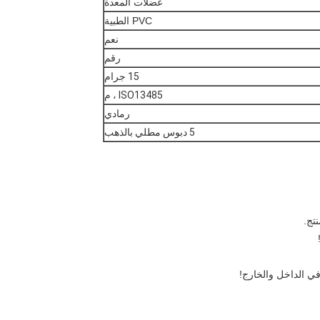
عضلات المعدة
PVC الطبية
نعم
رقم
15 جرام
ISO13485 ، م
رمادي
5 دبوس مطلي بالذهب