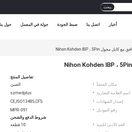
يبحث
أخبار
اتصل بنا
ضبط الجودة
جولة في المعمل
حول بنا
تفاصيل المنتج:
مكان المنشأ:
الصين
اسم العلامة التجارية:
szmedplus
إصدار الشهادات:
CE,ISO13485,CFS
رقم الموديل:
MPR-091
شروط الدفع والشحن:
الحد الأدنى لكمية:
10 قطعة