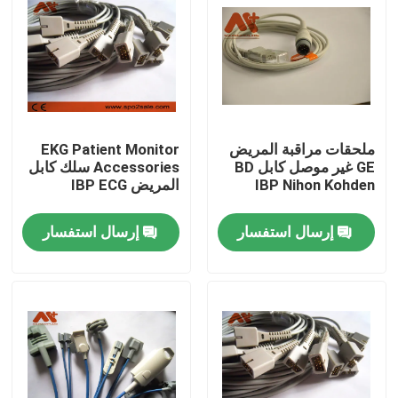
جولة في المعمل
ضبط الجودة
ملحقات مراقبة المريض
EKG Patient Monitor
اتصل بنا
GE غير موصل كابل BD
Accessories سلك كابل
IBP Nihon Kohden
المريض IBP ECG
أخبار
إرسال استفسار
إرسال استفسار
كابل المريض ECG
كابلات مراقبة المريض
جهاز استشعار spo2 القابل لإعادة الاستخدام