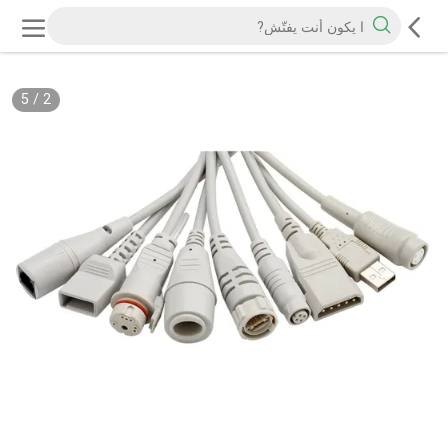
5
/
2