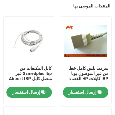
المنتجات الموصى بها
سزميد بلس كامل خط
كابل المكيفات من
من غير الموصول يوتا
Szmedplus Ibp غير
IBP كابلات HP الفضاء
متصل كابل Abbort IBP
منزل
إرسال استفسار
إرسال استفسار
المنتجات
حول بنا