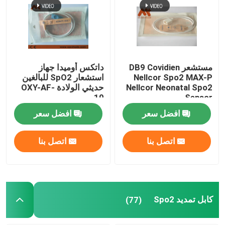
جهاز استشعار SpO2 القابل للتصرف
كابل تمديد Spo2
مستشعر DB9 Covidien
داتكس أوميدا جهاز
Nellcor Spo2 MAX-P
استشعار SpO2 للبالغين
Nellcor Neonatal Spo2
حديثي الولادة OXY-AF-
كابل رسم القلب
10
Sensor
افضل سعر
افضل سعر
EKG الكهربائي
اتصل بنا
اتصل بنا
NIBP الكفة
خرطوم NIBP
كابل تمديد Spo2
(77)
كابل IBP