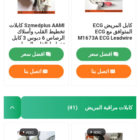
كابل المريض ECG
Szmedplus AAMI كابلات
المتوافق مع ECG
تخطيط القلب وأسلاك
M1673A ECG Leadwire
الرصاص 6 دبوس 3 كابل
تخطيط القلب الرصاصي
TPU AHA Clip
افضل سعر
افضل سعر
اتصل بنا
اتصل بنا
كابلات مراقبة المريض
(41)