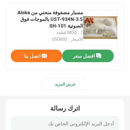
مسبار مصفوفة منحني من Aloka
UST-934N-3.5 بالموجات فوق
الصوتية SH-101
MOQ：1 قطعة
الأسعار：USD650
افضل سعر
اتصل بنا
عرض المزيد
اترك رسالة