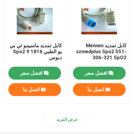
محول IBP
مسبار درجة الحرارة الطبية
كابل تمديد Mennen
كابل تمديد ماسيمو تي بي
szmedplus Spo2 551-
يو الطبي 1816 Spo2 9
مستشعر ETCO2
306-321 SpO2
دبوس
محول الجنين
افضل سعر
افضل سعر
اتصل بنا
اتصل بنا
كابل هولتر
مسبار محول الموجات فوق الصوتية
عرض المزيد
موصلات الأجهزة الطبية