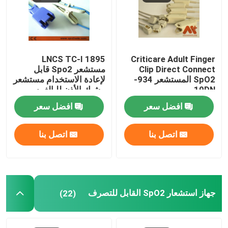
جولة في المعمل
1895 LNCS TC-I
Criticare Adult Finger
ضبط الجودة
Clip Direct Connect
مستشعر Spo2 قابل
SpO2 المستشعر 934-
لإعادة الاستخدام مستشعر
10DN
مشبك الأذن للبالغين
اتصل بنا
افضل سعر
افضل سعر
أخبار
اتصل بنا
اتصل بنا
كابل المريض ECG
كابلات مراقبة المريض
جهاز استشعار SpO2 القابل للتصرف
(22)
جهاز استشعار spo2 القابل لإعادة الاستخدام