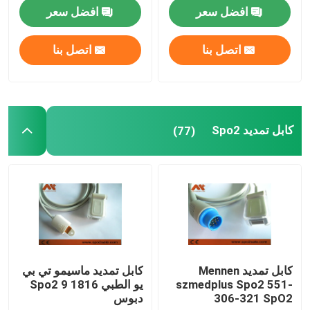
افضل سعر
افضل سعر
محول IBP
اتصل بنا
اتصل بنا
مسبار درجة الحرارة الطبية
مستشعر ETCO2
كابل تمديد Spo2
(77)
محول الجنين
كابل هولتر
مسبار محول الموجات فوق الصوتية
كابل تمديد Mennen
كابل تمديد ماسيمو تي بي
szmedplus Spo2 551-
يو الطبي 1816 Spo2 9
موصلات الأجهزة الطبية
306-321 SpO2
دبوس