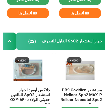
جهاز استشعار SpO2 القابل للتصرف
اتصل بنا
اتصل بنا
كابل تمديد Spo2
جهاز استشعار SpO2 القابل للتصرف
(22)
كابل رسم القلب
EKG الكهربائي
NIBP الكفة
خرطوم NIBP
مستشعر DB9 Covidien
داتكس أوميدا جهاز
Nellcor Spo2 MAX-P
استشعار SpO2 للبالغين
Nellcor Neonatal Spo2
حديثي الولادة OXY-AF-
كابل IBP
10
Sensor