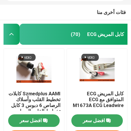
فئات أخرى منا
كابل المريض ECG
(70)
كابل المريض ECG
Szmedplus AAMI كابلات
المتوافق مع ECG
تخطيط القلب وأسلاك
M1673A ECG Leadwire
الرصاص 6 دبوس 3 كابل
تخطيط القلب الرصاصي
TPU AHA Clip
افضل سعر
افضل سعر