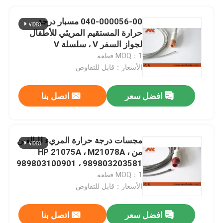
040-000056-00 مسبار درجة
حرارة المستقيم المريئي للأطفال
لجواز السفر V ، سلسلة V
MOQ：1 قطعة
الأسعار：قابل للتفاوض
افضل سعر
اتصل بنا
مجسات درجة حرارة المريء للبالغين
من HP 21075A ، M21078A ،
989803100901 ، 989803203581
MOQ：1 قطعة
الأسعار：قابل للتفاوض
افضل سعر
اتصل بنا