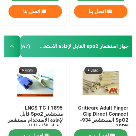
اتصل بنا
اتصل بنا
جولة في المعمل
ضبط الجودة
جهاز استشعار spo2 القابل لإعادة الاستخدام
(67)
اتصل بنا
أخبار
كابل المريض ECG
1895 LNCS TC-I
Criticare Adult Finger
كابلات مراقبة المريض
Clip Direct Connect
مستشعر Spo2 قابل
SpO2 المستشعر 934-
لإعادة الاستخدام مستشعر
10DN
مشبك الأذن للبالغين
جهاز استشعار spo2 القابل لإعادة الاستخدام
افضل سعر
افضل سعر